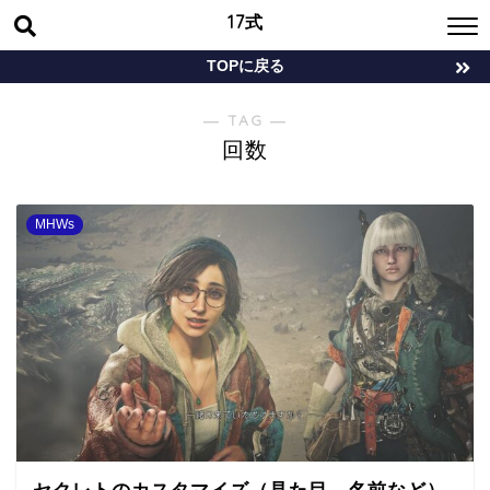
17式
TOPに戻る
― TAG ―
回数
MHWs