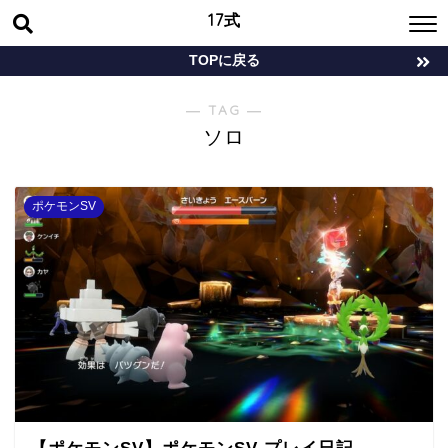
17式
TOPに戻る
― TAG ―
ソロ
ポケモンSV